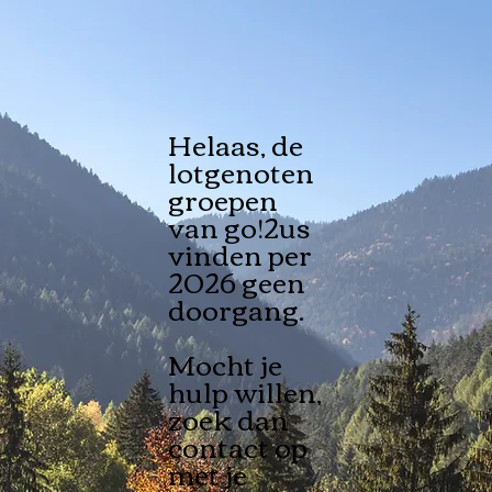
Helaas, de
lotgenoten
groepen
van go!2us
vinden per
2026 geen
doorgang.
Mocht je
hulp willen,
zoek dan
contact op
met je