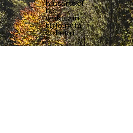
huisarts of
het
wijkteam
bij jouw in
de buurt.